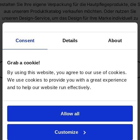
estalten Sie Ihre eigene Verpackung für die Hautpflegeprodukte, die S
aus unserem Produktkatalog verkaufen möchten. Oder nutzen Sie
unseren Design-Service, um das Design für Ihre Marke individuell zu
gestalten.
Werfen Sie einen Blick auf unsere Kategorien:
Gesichtspflege
Consent
Details
About
Körperpflege
Haarpflege
Grab a cookie!
PRODUKTKATALOG
By using this website, you agree to our use of cookies.
We use cookies to provide you with a great experience
and to help our website run effectively.
03
Allow all
Customize