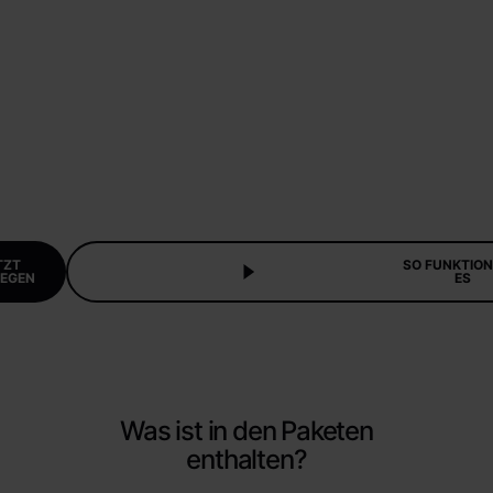
TZT
SO FUNKTION
EGEN
ES
Was ist in den Paketen
enthalten?