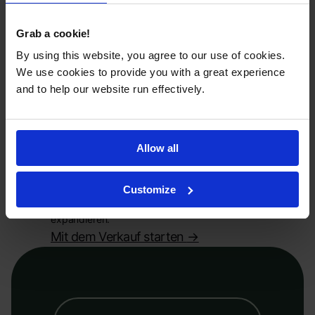
Grab a cookie!
By using this website, you agree to our use of cookies.
We use cookies to provide you with a great experience
and to help our website run effectively.
Preise, die mit Ihnen
skalieren
Allow all
Beginnen Sie klein und skalieren Sie, wenn Ihr
Geschäft wächst. Größere Bestellungen sind
mit niedrigeren Stückkosten verbunden, was
Customize
Ihnen hilft, Ihre Margen zu erhöhen, wenn Sie
expandieren.
Mit dem Verkauf starten
->