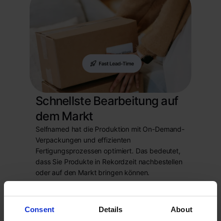
Schnellste Bearbeitung auf
dem Markt
Selfnamed hat die Produktion mit On-Demand-
Verpackungen und effizienten
Fertigungsprozessen optimiert. Das bedeutet,
dass Sie Produkte in Rekordzeit nachbestellen
oder auf den Markt bringen können.
Produkte ansehen
->
Consent
Details
About