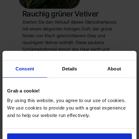
Rauchig grüner Vetiver
Starten Sie den Verkauf dieses Glanzshampoos
mit einem eleganten holzigen Duft, der grüne
Noten von frisch geschnittenem Gras und
rauchigem Vetiver enthält. Diese saubere
Schönheitsformel reinigt das Haar sanft und
lässt es frisch und glänzend aussehen.
Produktkatalog
->
Consent
Details
About
Grab a cookie!
By using this website, you agree to our use of cookies.
We use cookies to provide you with a great experience
and to help our website run effectively.
Zitrus-Cocktail