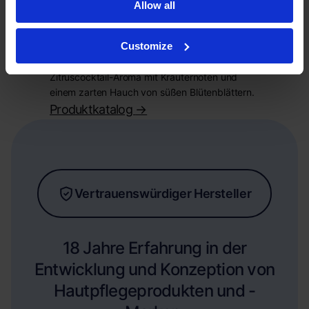
Allow all
Dieser Conditioner der Eigenmarke bekämpft
trockene Spitzen und fehlendes Volumen dank
Customize
Panthenol, Betain und Weizenprotein. Darüber
hinaus bietet sie ein frisches und saures
Zitruscocktail-Aroma mit Kräuternoten und
einem zarten Hauch von süßen Blütenblättern.
Produktkatalog
->
Vertrauenswürdiger Hersteller
18 Jahre Erfahrung in der
Entwicklung und Konzeption von
Hautpflegeprodukten und -