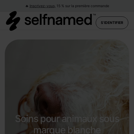
🔥
Inscrivez-vous,
15 % sur la première commande
S’IDENTIFIER
Soins pour animaux sous
marque blanche