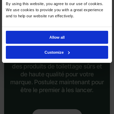
By using this website, you agree to our use of cookies.
We use cookies to provide you with a great experience
and to help our website run effectively.
Soins pour animaux sous marque
blanche
Allow all
Un branding personnalisé, des
Customize
options de commande flexibles, et
des produits de toilettage sûrs et
de haute qualité pour votre
marque. Postulez maintenant pour
être le premier à les lancer.