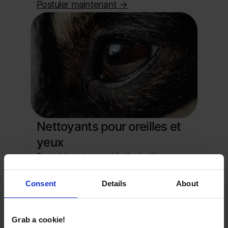
Postuler maintenant
->
Nettoyants pour oreilles et
yeux
Des solutions douces et faciles à utiliser pour
garder les oreilles et les yeux des animaux
propres et sains. Un ajout simple à toute
Consent
Details
About
gamme de produits de soins pour animaux
sous marque blanche.
Postuler maintenant
->
Grab a cookie!